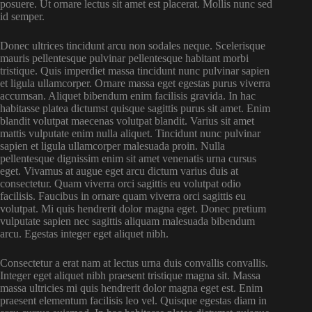
posuere. Ut ornare lectus sit amet est placerat. Mollis nunc sed
id semper.
Donec ultrices tincidunt arcu non sodales neque. Scelerisque
mauris pellentesque pulvinar pellentesque habitant morbi
tristique. Quis imperdiet massa tincidunt nunc pulvinar sapien
et ligula ullamcorper. Ornare massa eget egestas purus viverra
accumsan. Aliquet bibendum enim facilisis gravida. In hac
habitasse platea dictumst quisque sagittis purus sit amet. Enim
blandit volutpat maecenas volutpat blandit. Varius sit amet
mattis vulputate enim nulla aliquet. Tincidunt nunc pulvinar
sapien et ligula ullamcorper malesuada proin. Nulla
pellentesque dignissim enim sit amet venenatis urna cursus
eget. Vivamus at augue eget arcu dictum varius duis at
consectetur. Quam viverra orci sagittis eu volutpat odio
facilisis. Faucibus in ornare quam viverra orci sagittis eu
volutpat. Mi quis hendrerit dolor magna eget. Donec pretium
vulputate sapien nec sagittis aliquam malesuada bibendum
arcu. Egestas integer eget aliquet nibh.
Consectetur a erat nam at lectus urna duis convallis convallis.
Integer eget aliquet nibh praesent tristique magna sit. Massa
massa ultricies mi quis hendrerit dolor magna eget est. Enim
praesent elementum facilisis leo vel. Quisque egestas diam in