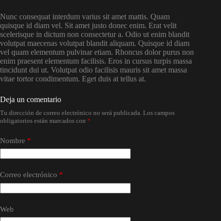
Nunc consequat interdum varius sit amet mattis. Quam
quisque id diam vel. Sit amet justo donec enim. Erat velit
scelerisque in dictum non consectetur a. Odio ut enim blandit
volutpat maecenas volutpat blandit aliquam. Quisque id diam
vel quam elementum pulvinar etiam. Rhoncus dolor purus non
enim praesent elementum facilisis. Eros in cursus turpis massa
tincidunt dui ut. Volutpat odio facilisis mauris sit amet massa
vitae tortor condimentum. Eget duis at tellus at.
Deja un comentario
Tu dirección de correo electrónico no será publicada.
Los campos
obligatorios están marcados con
*
Nombre
*
Correo electrónico
*
Web