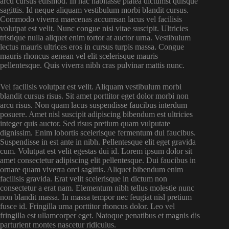
arcu cursus euismod. In hac habitasse platea dictumst quisque
sagittis. Id neque aliquam vestibulum morbi blandit cursus.
Commodo viverra maecenas accumsan lacus vel facilisis
volutpat est velit. Nunc congue nisi vitae suscipit. Ultricies
tristique nulla aliquet enim tortor at auctor urna. Vestibulum
lectus mauris ultrices eros in cursus turpis massa. Congue
mauris rhoncus aenean vel elit scelerisque mauris
pellentesque. Quis viverra nibh cras pulvinar mattis nunc.
Vel facilisis volutpat est velit. Aliquam vestibulum morbi
blandit cursus risus. Sit amet porttitor eget dolor morbi non
arcu risus. Non quam lacus suspendisse faucibus interdum
posuere. Amet nisl suscipit adipiscing bibendum est ultricies
integer quis auctor. Sed risus pretium quam vulputate
dignissim. Enim lobortis scelerisque fermentum dui faucibus.
Suspendisse in est ante in nibh. Pellentesque elit eget gravida
cum. Volutpat est velit egestas dui id. Lorem ipsum dolor sit
amet consectetur adipiscing elit pellentesque. Dui faucibus in
ornare quam viverra orci sagittis. Aliquet bibendum enim
facilisis gravida. Erat velit scelerisque in dictum non
consectetur a erat nam. Elementum nibh tellus molestie nunc
non blandit massa. In massa tempor nec feugiat nisl pretium
fusce id. Fringilla urna porttitor rhoncus dolor. Leo vel
fringilla est ullamcorper eget. Natoque penatibus et magnis dis
parturient montes nascetur ridiculus.